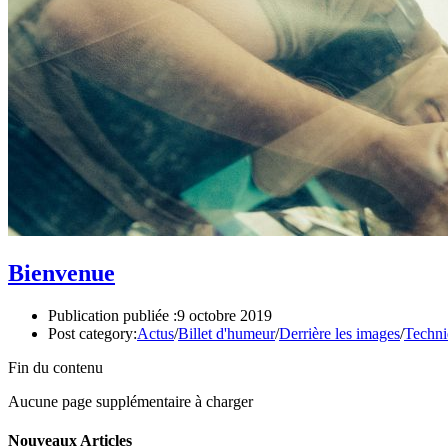
Bienvenue
Publication publiée :
9 octobre 2019
Post category:
Actus
/
Billet d'humeur
/
Derrière les images
/
Techni
Fin du contenu
Aucune page supplémentaire à charger
Nouveaux Articles