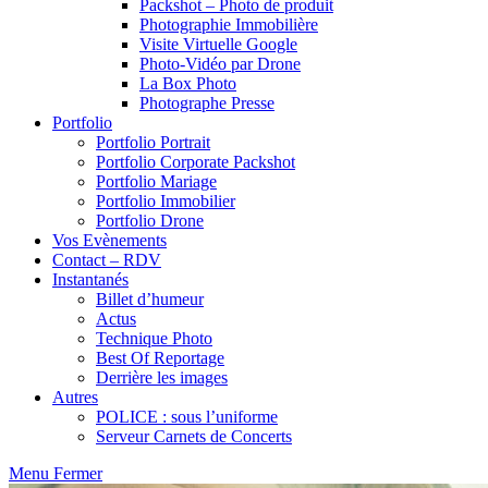
Packshot – Photo de produit
Photographie Immobilière
Visite Virtuelle Google
Photo-Vidéo par Drone
La Box Photo
Photographe Presse
Portfolio
Portfolio Portrait
Portfolio Corporate Packshot
Portfolio Mariage
Portfolio Immobilier
Portfolio Drone
Vos Evènements
Contact – RDV
Instantanés
Billet d’humeur
Actus
Technique Photo
Best Of Reportage
Derrière les images
Autres
POLICE : sous l’uniforme
Serveur Carnets de Concerts
Menu
Fermer