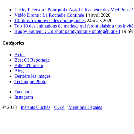
Lucky Peterson : Pourquoi m’a-t-il fait acheter des Miel Pops ?
Vidéo Drone : La Rochelle Confinée
14 avril 2020
10 films à voir avec des photographes
24 mars 2020
Top 10 des animations de mariage qui feront plaisir à vos invité
Rugby Fauteuil : Un sport paralympique photogénique !
19 fév
Catégories
Actus
Best Of Reportage
Billet d'humeur
Blog
Derrière les images
Technique Photo
Facebook
Instagram
© 2018 -
Instants Clichés
-
CGV
-
Mentions Légales