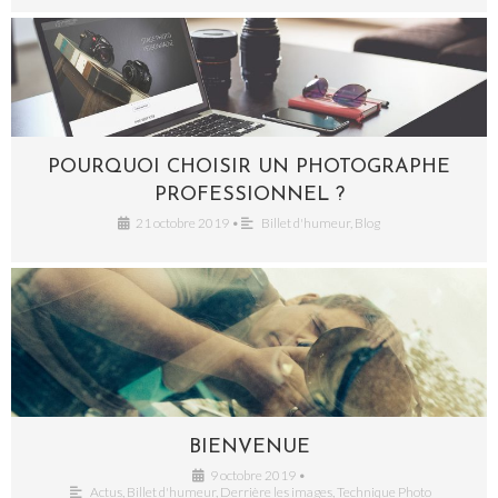
POURQUOI CHOISIR UN PHOTOGRAPHE
PROFESSIONNEL ?
21 octobre 2019
•
Billet d'humeur
,
Blog
BIENVENUE
9 octobre 2019
•
Actus
,
Billet d'humeur
,
Derrière les images
,
Technique Photo