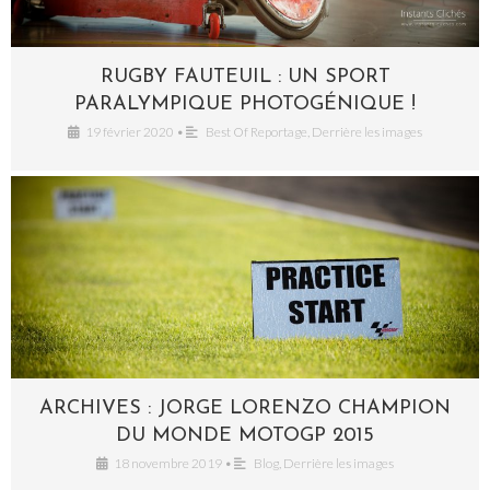
RUGBY FAUTEUIL : UN SPORT
PARALYMPIQUE PHOTOGÉNIQUE !
19 février 2020
•
Best Of Reportage
,
Derrière les images
ARCHIVES : JORGE LORENZO CHAMPION
DU MONDE MOTOGP 2015
18 novembre 2019
•
Blog
,
Derrière les images