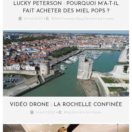
LUCKY PETERSON : POURQUOI M’A-T-IL
FAIT ACHETER DES MIEL POPS ?
18 mai 2020
•
Billet d'humeur
,
Blog
,
Derrière les images
VIDÉO DRONE : LA ROCHELLE CONFINÉE
14 avril 2020
•
Blog
,
Derrière les images