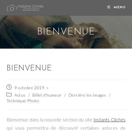
Skip
MENU
to
content
BIENVENUE
BIENVENUE
Publication
9 octobre 2019
publiée :
Post
Actus
/
Billet d'humeur
/
Derrière les images
/
category:
Technique Photo
Bienvenue dans la nouvelle section du site
Instants Clichés
qui vous permettra de découvrir certaines astuces de